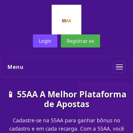
Login
Registrar-se
Menu
📱 55AA A Melhor Plataforma
de Apostas
Cadastre-se na 55AA para ganhar bônus no
cadastro e em cada recarga. Com a 55AA, você