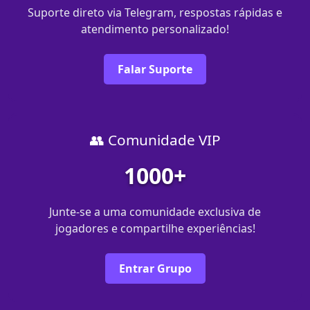
Suporte direto via Telegram, respostas rápidas e
atendimento personalizado!
Falar Suporte
👥 Comunidade VIP
1000+
Junte-se a uma comunidade exclusiva de
jogadores e compartilhe experiências!
Entrar Grupo