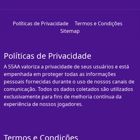
Políticas de Privacidade
Termos e Condições
Sitemap
Políticas de Privacidade
A 55AA valoriza a privacidade de seus usuários e está
empenhada em proteger todas as informações
pessoais fornecidas durante o uso de nossos canais de
comunicação. Todos os dados coletados são utilizados
exclusivamente para fins de melhoria contínua da
experiência de nossos jogadores.
Termos e Condições