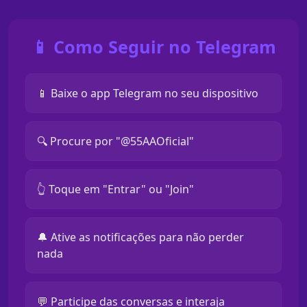
📱 Como Seguir no Telegram
📱 Baixe o app Telegram no seu dispositivo
🔍 Procure por "@55AAOficial"
👆 Toque em "Entrar" ou "Join"
🔔 Ative as notificações para não perder
nada
💬 Participe das conversas e interaja