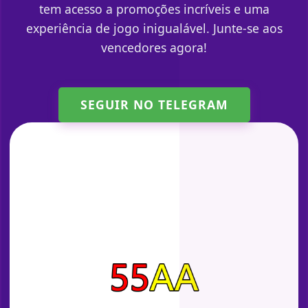
tem acesso a promoções incríveis e uma
experiência de jogo inigualável. Junte-se aos
vencedores agora!
SEGUIR NO TELEGRAM