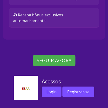
🎁 Receba bônus exclusivos
automaticamente
SEGUIR AGORA
Acessos
Login
Registrar-se