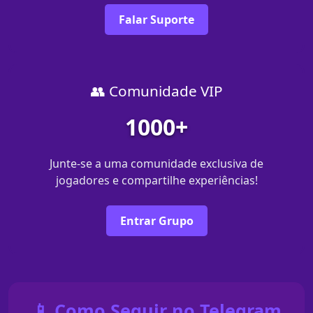
Falar Suporte
👥 Comunidade VIP
1000+
Junte-se a uma comunidade exclusiva de
jogadores e compartilhe experiências!
Entrar Grupo
📱 Como Seguir no Telegram