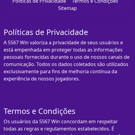
Políticas de Privacidade
Termos e Condições
Sitemap
Políticas de Privacidade
A 5567 Win valoriza a privacidade de seus usuários e
está empenhada em proteger todas as informações
pessoais fornecidas durante o uso de nossos canais de
comunicação. Todos os dados coletados são utilizados
exclusivamente para fins de melhoria contínua da
experiência de nossos jogadores.
Termos e Condições
Os usuários da 5567 Win concordam em respeitar
todas as regras e regulamentos estabelecidos. É