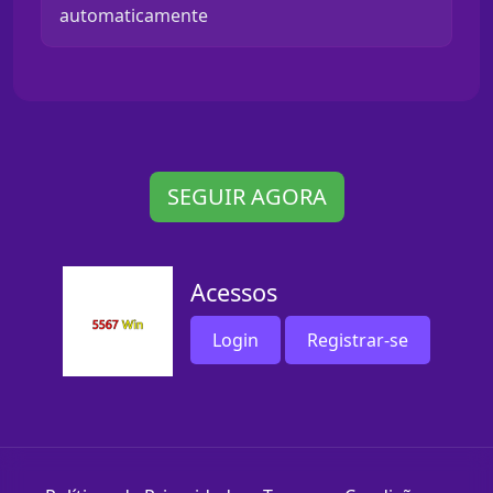
automaticamente
SEGUIR AGORA
Acessos
Login
Registrar-se