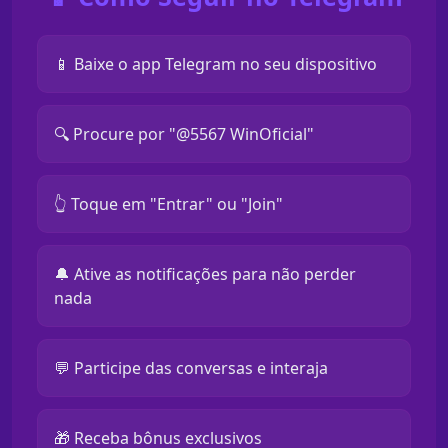
📱 Baixe o app Telegram no seu dispositivo
🔍 Procure por "@5567 WinOficial"
👆 Toque em "Entrar" ou "Join"
🔔 Ative as notificações para não perder
nada
💬 Participe das conversas e interaja
🎁 Receba bônus exclusivos