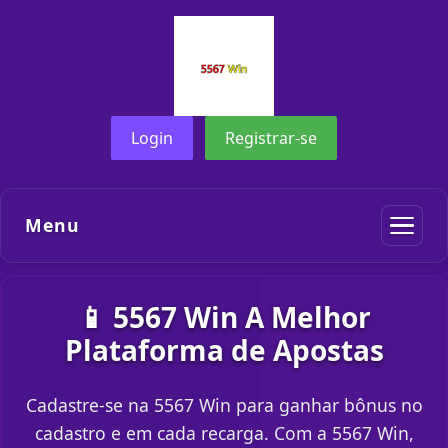
Login
Registrar-se
Menu
📱 5567 Win A Melhor
Plataforma de Apostas
Cadastre-se na 5567 Win para ganhar bônus no
cadastro e em cada recarga. Com a 5567 Win,