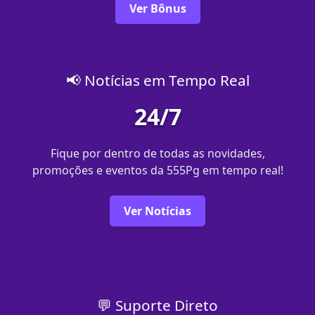
Ver Bônus
📢 Notícias em Tempo Real
24/7
Fique por dentro de todas as novidades,
promoções e eventos da 555Pg em tempo real!
Ver Notícias
💬 Suporte Direto