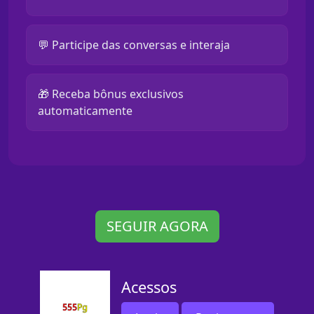
💬 Participe das conversas e interaja
🎁 Receba bônus exclusivos
automaticamente
SEGUIR AGORA
Acessos