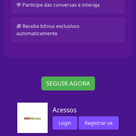
💬 Participe das conversas e interaja
🎁 Receba bônus exclusivos
automaticamente
SEGUIR AGORA
Acessos
Login
Registrar-se