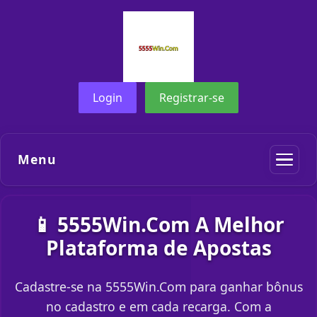
Login
Registrar-se
Menu
📱 5555Win.Com A Melhor
Plataforma de Apostas
Cadastre-se na 5555Win.Com para ganhar bônus
no cadastro e em cada recarga. Com a