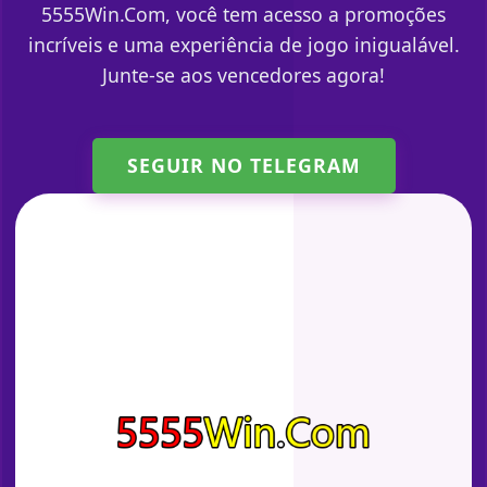
5555Win.Com, você tem acesso a promoções
incríveis e uma experiência de jogo inigualável.
Junte-se aos vencedores agora!
SEGUIR NO TELEGRAM