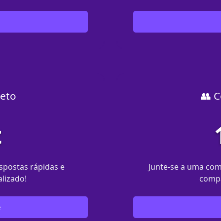
reto
👥 
t
espostas rápidas e
Junte-se a uma com
lizado!
compa
e