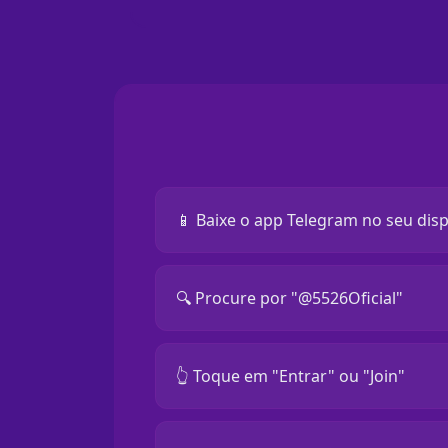
📱 Baixe o app Telegram no seu disp
🔍 Procure por "@5526Oficial"
👆 Toque em "Entrar" ou "Join"