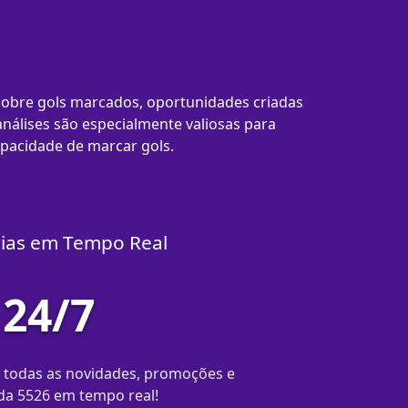
s sobre gols marcados, oportunidades criadas
nálises são especialmente valiosas para
pacidade de marcar gols.
cias em Tempo Real
24/7
e todas as novidades, promoções e
da 5526 em tempo real!