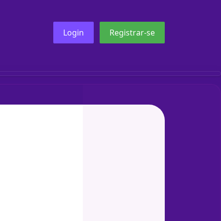
Login
Registrar-se