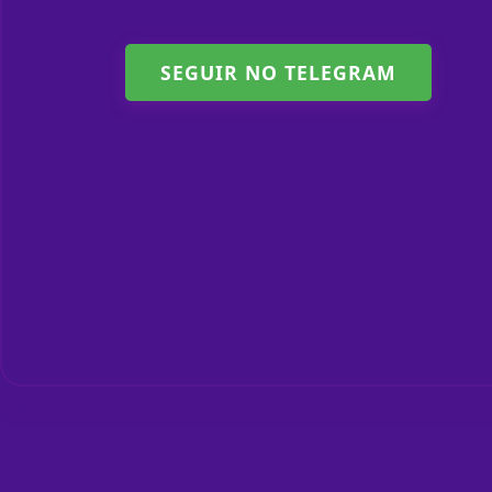
SEGUIR NO TELEGRAM