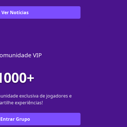
Ver Notícias
Comunidade VIP
1000+
unidade exclusiva de jogadores e
rtilhe experiências!
Entrar Grupo