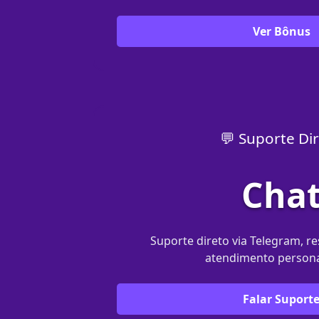
Ver Bônus
💬 Suporte Di
Cha
Suporte direto via Telegram, r
atendimento persona
Falar Suport