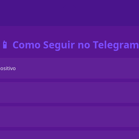
📱 Como Seguir no Telegram
ositivo