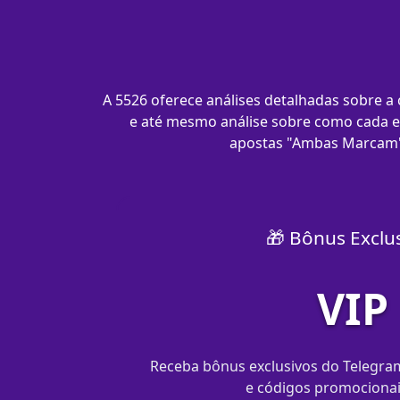
A 5526 oferece análises detalhadas sobre a 
e até mesmo análise sobre como cada eq
apostas "Ambas Marcam",
🎁 Bônus Exclu
VIP
Receba bônus exclusivos do Telegra
e códigos promocionai