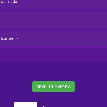
erder nada
a
aticamente
SEGUIR AGORA