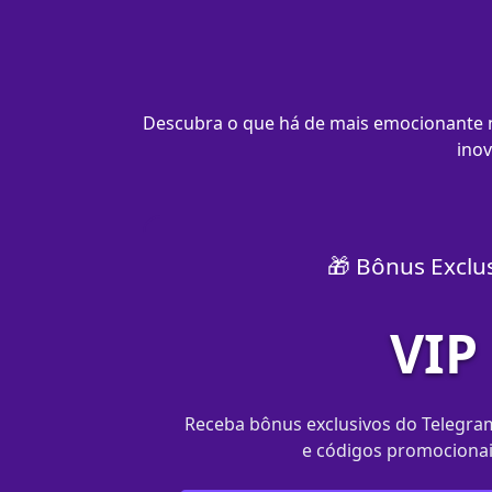
Descubra o que há de mais emocionante n
inov
🎁 Bônus Exclu
VIP
Receba bônus exclusivos do Telegra
e códigos promocionai