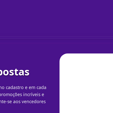
postas
no cadastro e em cada
promoções incríveis e
unte-se aos vencedores