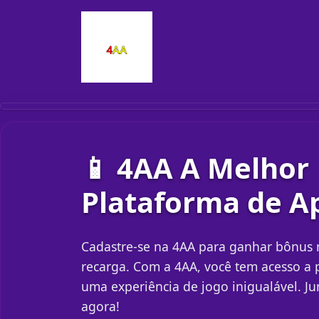
📱 4AA A Melhor
Plataforma de A
Cadastre-se na 4AA para ganhar bônus 
recarga. Com a 4AA, você tem acesso a 
uma experiência de jogo inigualável. J
agora!