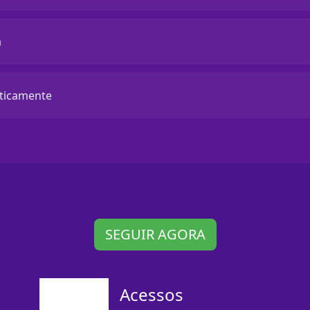
a
aticamente
SEGUIR AGORA
Acessos