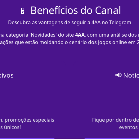
📱 Benefícios do Canal
Descubra as vantagens de seguir a 4AA no Telegram
a categoria 'Novidades' do site
4AA
, com uma análise dos 
ações que estão moldando o cenário dos jogos online em 
sivos
📢 Notí
m, promoções especiais
Fique por dentro d
s únicos!
eventos