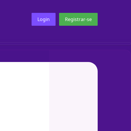
Login
Registrar-se