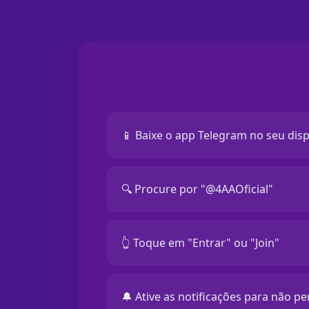
📱 Baixe o app Telegram no seu disp
🔍 Procure por "@4AAOficial"
👆 Toque em "Entrar" ou "Join"
🔔 Ative as notificações para não p