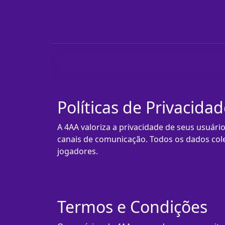
Políticas de Privacida
A 4AA valoriza a privacidade de seus usuár
canais de comunicação. Todos os dados cole
jogadores.
Termos e Condições