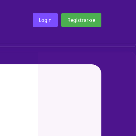
Login
Registrar-se