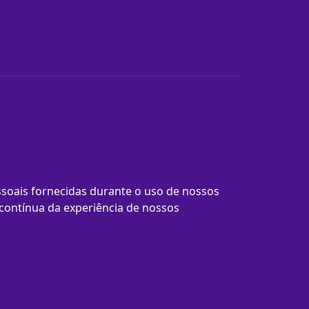
ssoais fornecidas durante o uso de nossos
 contínua da experiência de nossos