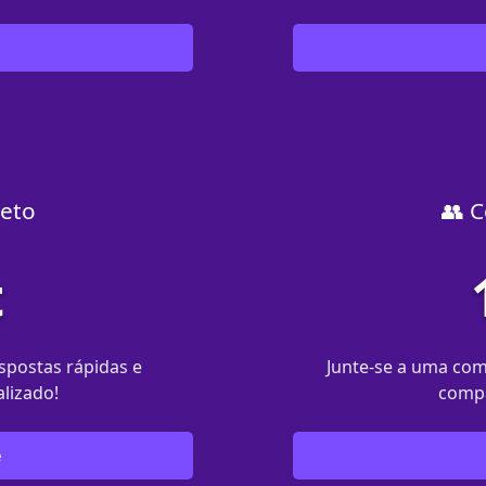
reto
👥 
t
espostas rápidas e
Junte-se a uma com
lizado!
compa
e