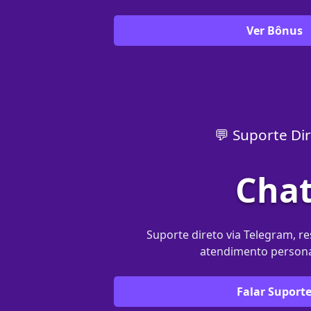
Ver Bônus
💬 Suporte Di
Cha
Suporte direto via Telegram, r
atendimento persona
Falar Suport