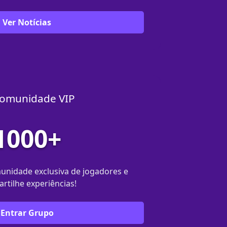
Ver Notícias
Comunidade VIP
1000+
unidade exclusiva de jogadores e
rtilhe experiências!
Entrar Grupo