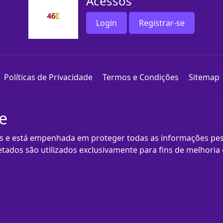
Acessos
Login
Registrar-se
Políticas de Privacidade
Termos e Condições
Sitemap
de
ios e está empenhada em proteger todas as informações pe
tados são utilizados exclusivamente para fins de melhoria