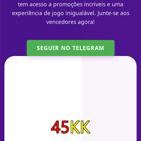
tem acesso a promoções incríveis e uma
experiência de jogo inigualável. Junte-se aos
vencedores agora!
SEGUIR NO TELEGRAM