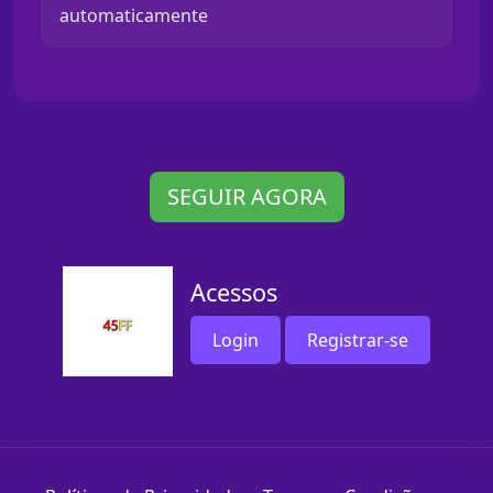
automaticamente
SEGUIR AGORA
Acessos
Login
Registrar-se