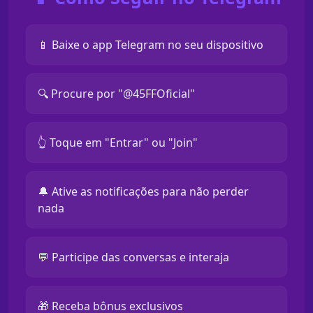
📱 Baixe o app Telegram no seu dispositivo
🔍 Procure por "@45FFOficial"
👆 Toque em "Entrar" ou "Join"
🔔 Ative as notificações para não perder
nada
💬 Participe das conversas e interaja
🎁 Receba bônus exclusivos