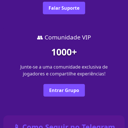
Falar Suporte
👥 Comunidade VIP
1000+
Junte-se a uma comunidade exclusiva de
jogadores e compartilhe experiências!
Entrar Grupo
📱 Como Seguir no Telegram