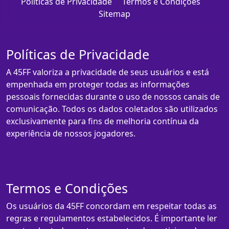
Políticas de Privacidade
Termos e Condições
Sitemap
Políticas de Privacidade
A 45FF valoriza a privacidade de seus usuários e está
empenhada em proteger todas as informações
pessoais fornecidas durante o uso de nossos canais de
comunicação. Todos os dados coletados são utilizados
exclusivamente para fins de melhoria contínua da
experiência de nossos jogadores.
Termos e Condições
Os usuários da 45FF concordam em respeitar todas as
regras e regulamentos estabelecidos. É importante ler