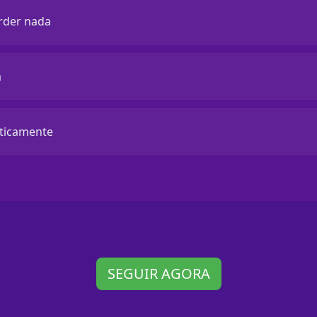
erder nada
a
aticamente
SEGUIR AGORA