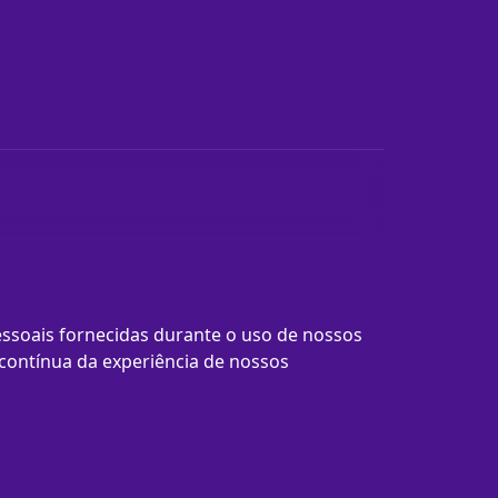
essoais fornecidas durante o uso de nossos
 contínua da experiência de nossos