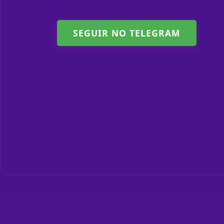
SEGUIR NO TELEGRAM