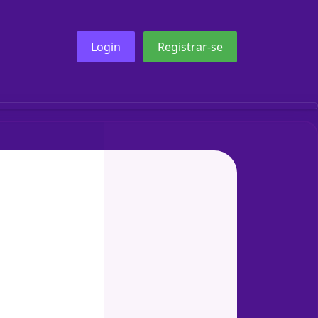
Login
Registrar-se