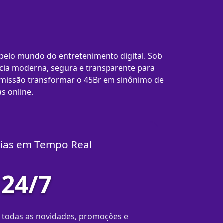
o pelo mundo do entretenimento digital. Sob
ncia moderna, segura e transparente para
o missão transformar o 45Br em sinônimo de
s online.
cias em Tempo Real
24/7
e todas as novidades, promoções e