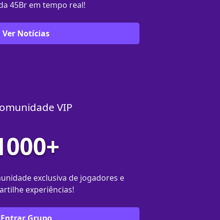
da 45Br em tempo real!
Ver Notícias
Comunidade VIP
1000+
unidade exclusiva de jogadores e
rtilhe experiências!
Entrar Grupo