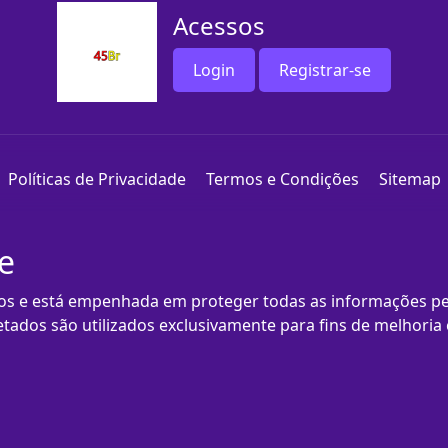
Acessos
Login
Registrar-se
Políticas de Privacidade
Termos e Condições
Sitemap
de
rios e está empenhada em proteger todas as informações p
tados são utilizados exclusivamente para fins de melhoria