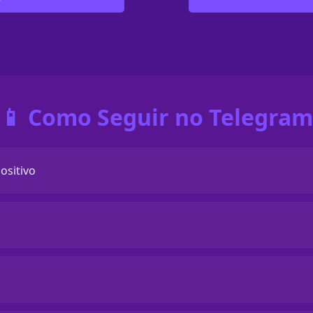
📱 Como Seguir no Telegram
ositivo