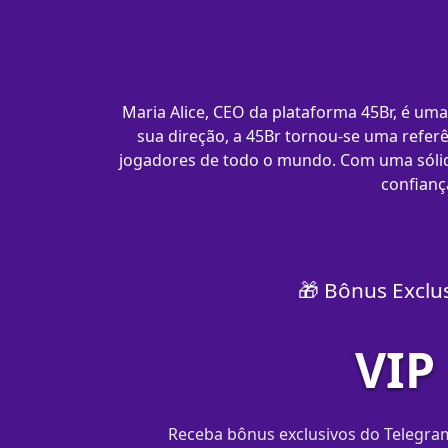
Maria Alice, CEO da plataforma 45Br, é uma
sua direção, a 45Br tornou-se uma refer
jogadores de todo o mundo. Com uma sólida
confianç
🎁 Bônus Exclu
VIP
Receba bônus exclusivos do Telegra