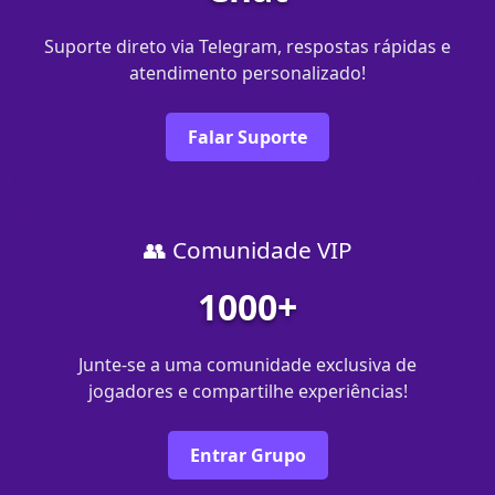
Suporte direto via Telegram, respostas rápidas e
atendimento personalizado!
Falar Suporte
👥 Comunidade VIP
1000+
Junte-se a uma comunidade exclusiva de
jogadores e compartilhe experiências!
Entrar Grupo