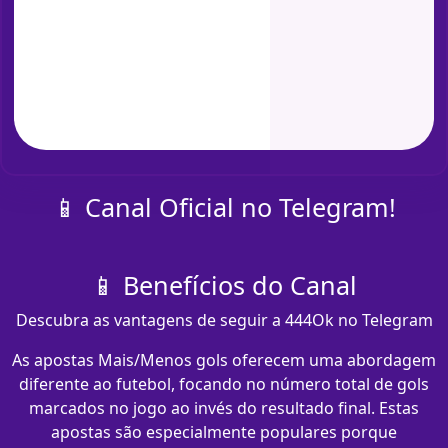
📱 Canal Oficial no Telegram!
📱 Benefícios do Canal
Descubra as vantagens de seguir a 444Ok no Telegram
As apostas Mais/Menos gols oferecem uma abordagem
diferente ao futebol, focando no número total de gols
marcados no jogo ao invés do resultado final. Estas
apostas são especialmente populares porque