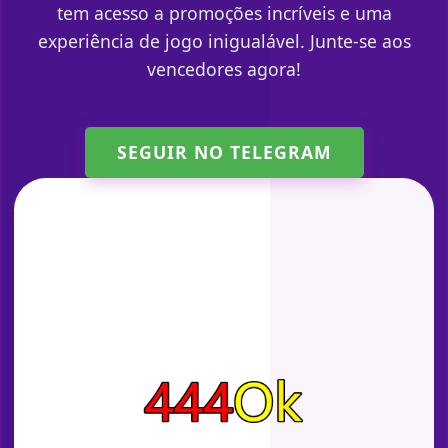
tem acesso a promoções incríveis e uma
experiência de jogo inigualável. Junte-se aos
vencedores agora!
SEGUIR NO TELEGRAM