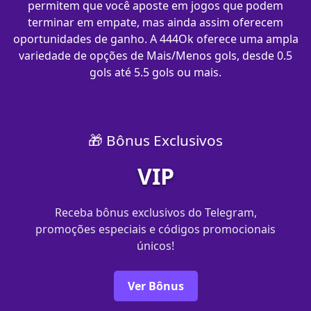
permitem que você aposte em jogos que podem
terminar em empate, mas ainda assim oferecem
oportunidades de ganho. A 444Ok oferece uma ampla
variedade de opções de Mais/Menos gols, desde 0.5
gols até 5.5 gols ou mais.
🎁 Bônus Exclusivos
VIP
Receba bônus exclusivos do Telegram,
promoções especiais e códigos promocionais
únicos!
Ver Bônus