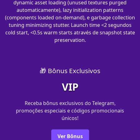
dynamic asset loading (unused textures purged
automaticamente), lazy initialization patterns
(components loaded on-demand), e garbage collection
tuning minimizing stutter. Launch time <2 segundos
cold start, <0.5s warm starts através de snapshot state
preservation.
🎁 Bônus Exclusivos
VIP
Receba bônus exclusivos do Telegram,
promoções especiais e códigos promocionais
únicos!
Ver Bônus