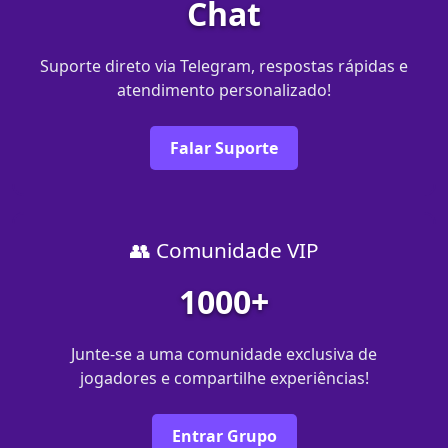
Chat
Suporte direto via Telegram, respostas rápidas e
atendimento personalizado!
Falar Suporte
👥 Comunidade VIP
1000+
Junte-se a uma comunidade exclusiva de
jogadores e compartilhe experiências!
Entrar Grupo