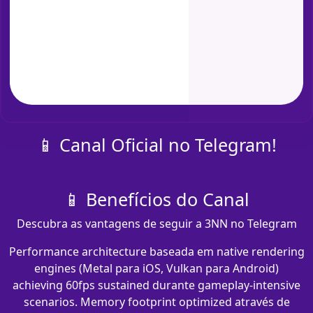
📱 Canal Oficial no Telegram!
📱 Benefícios do Canal
Descubra as vantagens de seguir a 3NN no Telegram
Performance architecture baseada em native rendering
engines (Metal para iOS, Vulkan para Android)
achieving 60fps sustained durante gameplay-intensive
scenarios. Memory footprint optimized através de