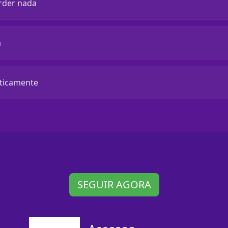
erder nada
a
aticamente
SEGUIR AGORA