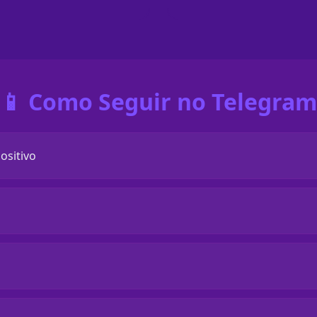
📱 Como Seguir no Telegram
ositivo