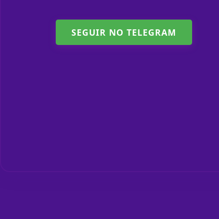
SEGUIR NO TELEGRAM