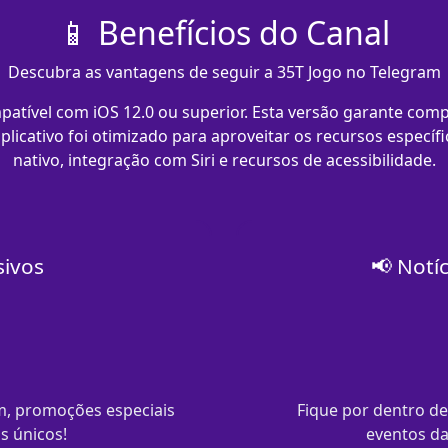
📱 Benefícios do Canal
Descubra as vantagens de seguir a 35T Jogo no Telegram
ompatível com iOS 12.0 ou superior. Esta versão garante co
plicativo foi otimizado para aproveitar os recursos específ
nativo, integração com Siri e recursos de acessibilidade.
sivos
📢 Notí
m, promoções especiais
Fique por dentro d
s únicos!
eventos da