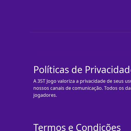
Políticas de Privacida
A 35T Jogo valoriza a privacidade de seus 
nossos canais de comunicação. Todos os dad
jogadores.
Termos e Condições