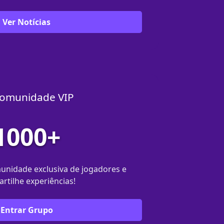
Ver Notícias
Comunidade VIP
1000+
unidade exclusiva de jogadores e
rtilhe experiências!
Entrar Grupo