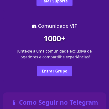
Falar Suporte
👥 Comunidade VIP
1000+
Junte-se a uma comunidade exclusiva de
jogadores e compartilhe experiências!
Entrar Grupo
📱 Como Seguir no Telegram