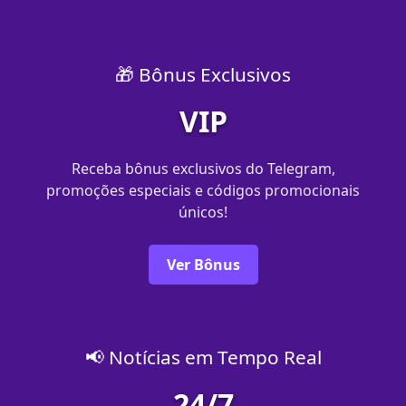
🎁 Bônus Exclusivos
VIP
Receba bônus exclusivos do Telegram,
promoções especiais e códigos promocionais
únicos!
Ver Bônus
📢 Notícias em Tempo Real
24/7