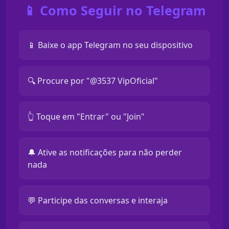
📱 Como Seguir no Telegram
📱 Baixe o app Telegram no seu dispositivo
🔍 Procure por "@3537 VipOficial"
👆 Toque em "Entrar" ou "Join"
🔔 Ative as notificações para não perder
nada
💬 Participe das conversas e interaja