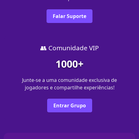
Falar Suporte
👥 Comunidade VIP
1000+
Junte-se a uma comunidade exclusiva de
jogadores e compartilhe experiências!
Entrar Grupo