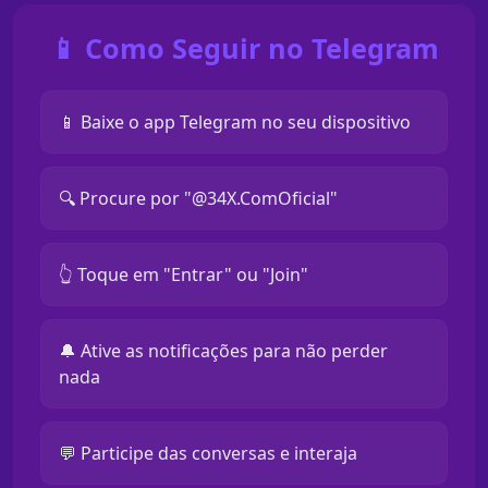
📱 Como Seguir no Telegram
📱 Baixe o app Telegram no seu dispositivo
🔍 Procure por "@34X.ComOficial"
👆 Toque em "Entrar" ou "Join"
🔔 Ative as notificações para não perder
nada
💬 Participe das conversas e interaja