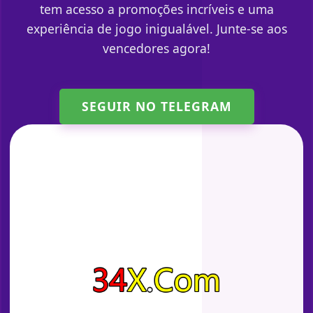
tem acesso a promoções incríveis e uma
experiência de jogo inigualável. Junte-se aos
vencedores agora!
SEGUIR NO TELEGRAM