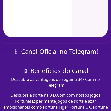
📱 Canal Oficial no Telegram!
📱 Benefícios do Canal
Descubra as vantagens de seguir a 34X.Com no
Telegram
Descubra a sorte na 34X.Com com nossos jogos
Fortune! Experimente jogos de sorte e azar
emocionantes como Fortune Tiger, Fortune OX, Fortune