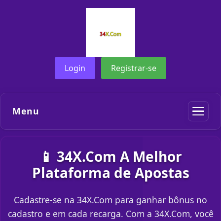
Login
Registrar-se
Menu
📱 34X.Com A Melhor
Plataforma de Apostas
Cadastre-se na 34X.Com para ganhar bônus no
cadastro e em cada recarga. Com a 34X.Com, você