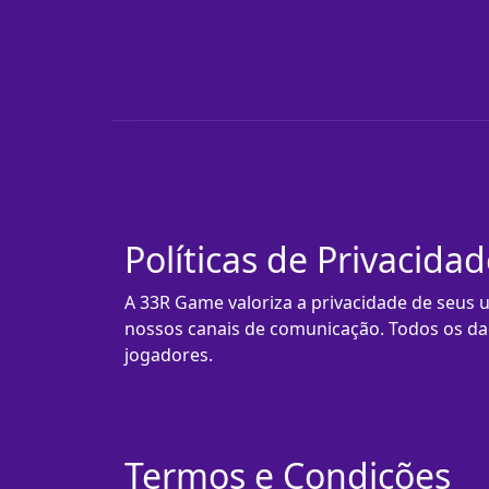
Políticas de Privacida
A 33R Game valoriza a privacidade de seus
nossos canais de comunicação. Todos os dad
jogadores.
Termos e Condições