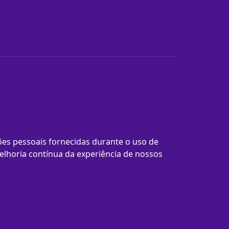
es pessoais fornecidas durante o uso de
elhoria contínua da experiência de nossos