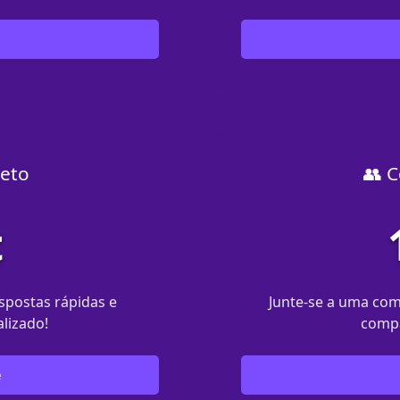
reto
👥 
t
espostas rápidas e
Junte-se a uma com
lizado!
compa
e