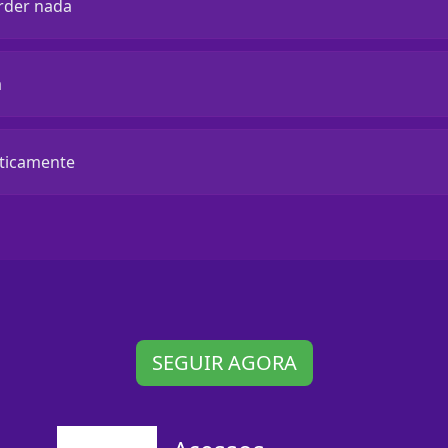
erder nada
a
aticamente
SEGUIR AGORA