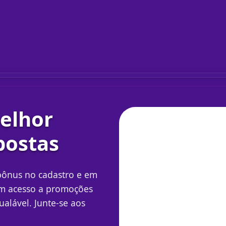
elhor
postas
bônus no cadastro e em
em acesso a promoções
ualável. Junte-se aos