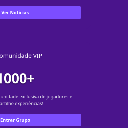
Ver Notícias
Comunidade VIP
1000+
unidade exclusiva de jogadores e
rtilhe experiências!
Entrar Grupo