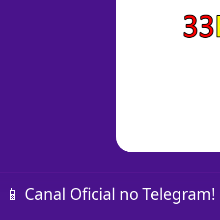
📱 Canal Oficial no Telegram!