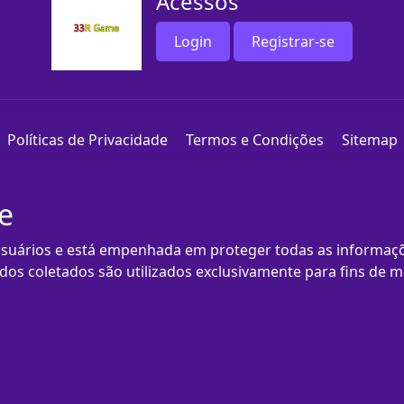
Acessos
Login
Registrar-se
Políticas de Privacidade
Termos e Condições
Sitemap
de
 usuários e está empenhada em proteger todas as informaçõ
os coletados são utilizados exclusivamente para fins de m