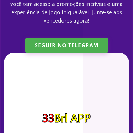
você tem acesso a promoções incríveis e uma
experiência de jogo inigualável. Junte-se aos
vencedores agora!
SEGUIR NO TELEGRAM