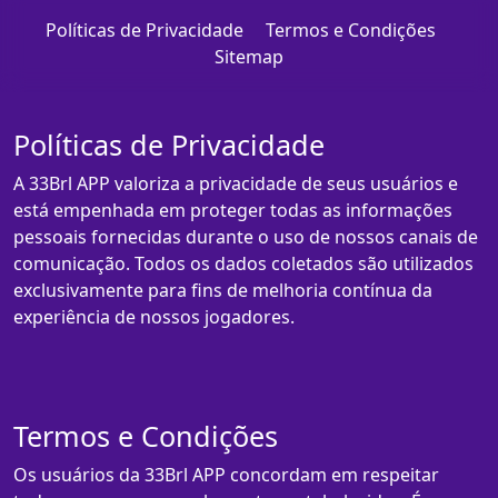
Políticas de Privacidade
Termos e Condições
Sitemap
Políticas de Privacidade
A 33Brl APP valoriza a privacidade de seus usuários e
está empenhada em proteger todas as informações
pessoais fornecidas durante o uso de nossos canais de
comunicação. Todos os dados coletados são utilizados
exclusivamente para fins de melhoria contínua da
experiência de nossos jogadores.
Termos e Condições
Os usuários da 33Brl APP concordam em respeitar