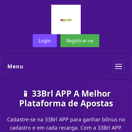
Login
Registrar-se
Menu
📱 33Brl APP A Melhor
Plataforma de Apostas
Cadastre-se na 33Brl APP para ganhar bônus no
cadastro e em cada recarga. Com a 33Brl APP,