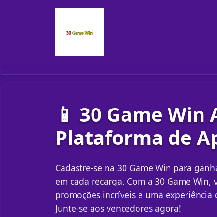
📱 30 Game Win 
Plataforma de A
Cadastre-se na 30 Game Win para ganha
em cada recarga. Com a 30 Game Win, v
promoções incríveis e uma experiência d
Junte-se aos vencedores agora!