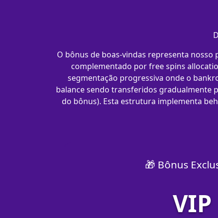
D
O bônus de boas-vindas representa nosso pr
complementado por free spins allocatio
segmentação progressiva onde o bankrol
balance sendo transferidos gradualmente p
do bônus). Esta estrutura implementa beh
🎁 Bônus Exclu
VIP