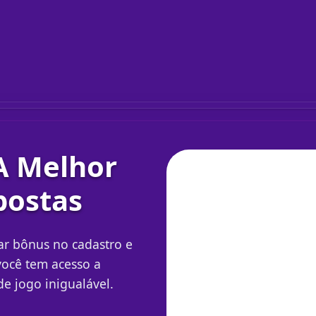
A Melhor
postas
r bônus no cadastro e
ocê tem acesso a
e jogo inigualável.