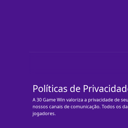
Políticas de Privacida
A 30 Game Win valoriza a privacidade de s
nossos canais de comunicação. Todos os dad
jogadores.