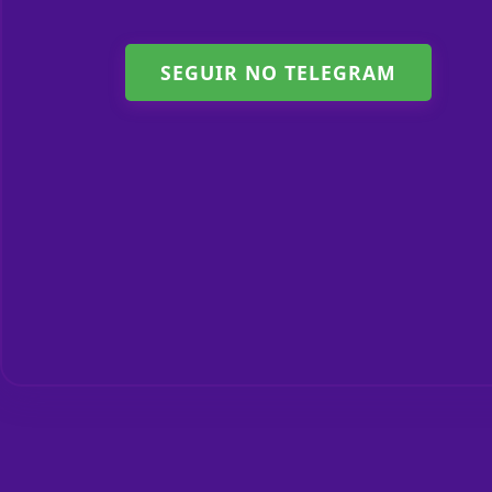
SEGUIR NO TELEGRAM