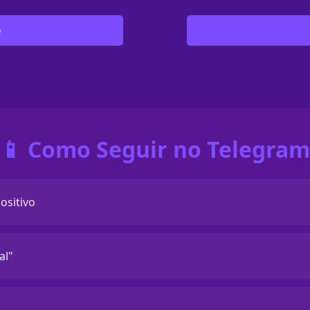
e
📱 Como Seguir no Telegram
ositivo
al"