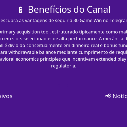
📱 Benefícios do Canal
escubra as vantagens de seguir a 30 Game Win no Telegr
imary acquisition tool, estruturado tipicamente como mat
n em slots selecionados de alta performance. A mecânica de
l é dividido conceitualmente em dinheiro real e bonus fun
ara withdrawable balance mediante cumprimento de requis
avioral economics principles que incentivam extended pl
regulatória.
sivos
📢 Notí