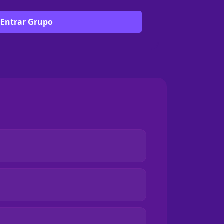
Entrar Grupo