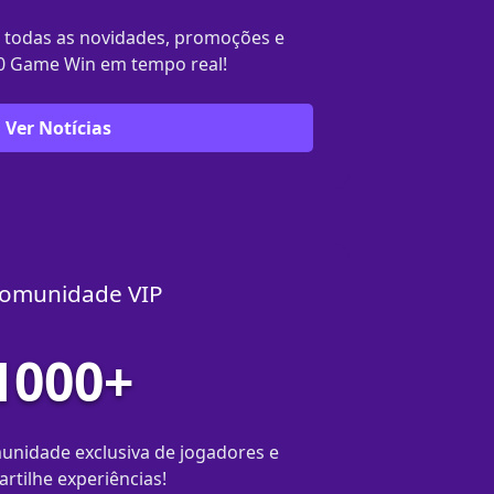
e todas as novidades, promoções e
0 Game Win em tempo real!
Ver Notícias
Comunidade VIP
1000+
unidade exclusiva de jogadores e
rtilhe experiências!