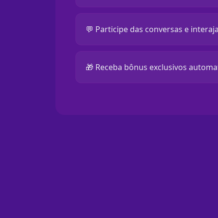
💬 Participe das conversas e interaj
🎁 Receba bônus exclusivos autom