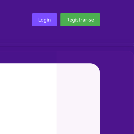
Login
Registrar-se