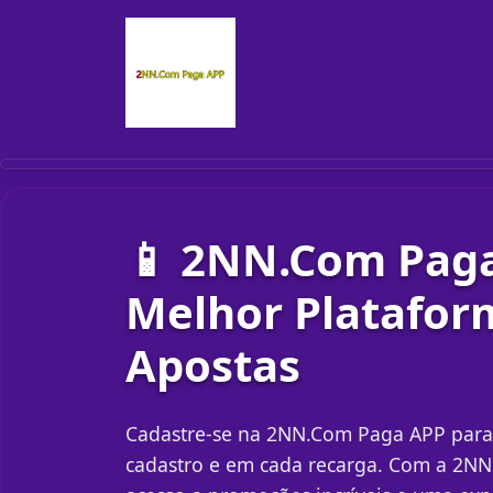
📱 2NN.Com Pag
Melhor Platafor
Apostas
Cadastre-se na 2NN.Com Paga APP par
cadastro e em cada recarga. Com a 2N