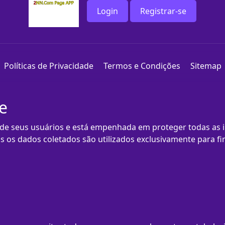
Login
Registrar-se
Políticas de Privacidade
Termos e Condições
Sitemap
de
 de seus usuários e está empenhada em proteger todas as 
 os dados coletados são utilizados exclusivamente para fi