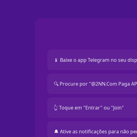
📱 Baixe o app Telegram no seu disp
🔍 Procure por "@2NN.Com Paga AP
👆 Toque em "Entrar" ou "Join"
🔔 Ative as notificações para não p