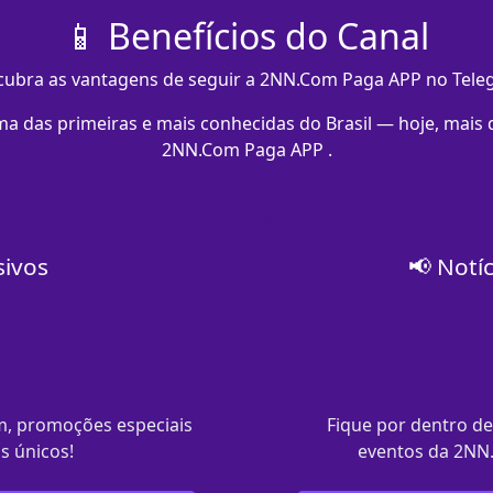
📱 Benefícios do Canal
ubra as vantagens de seguir a 2NN.Com Paga APP no Tel
a das primeiras e mais conhecidas do Brasil — hoje, mai
2NN.Com Paga APP .
sivos
📢 Notí
m, promoções especiais
Fique por dentro d
s únicos!
eventos da 2NN