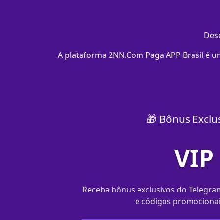
Desc
A plataforma 2NN.Com Paga APP Brasil é um
🎁 Bônus Exclu
VIP
Receba bônus exclusivos do Telegra
e códigos promocionai