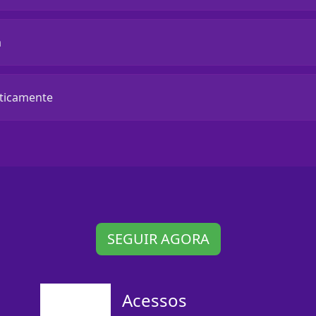
a
aticamente
SEGUIR AGORA
Acessos