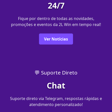
24/7
Fique por dentro de todas as novidades,
promoções e eventos da 2L Win em tempo real!
Ver Notícias
💬 Suporte Direto
Chat
Suporte direto via Telegram, respostas rápidas e
atendimento personalizado!