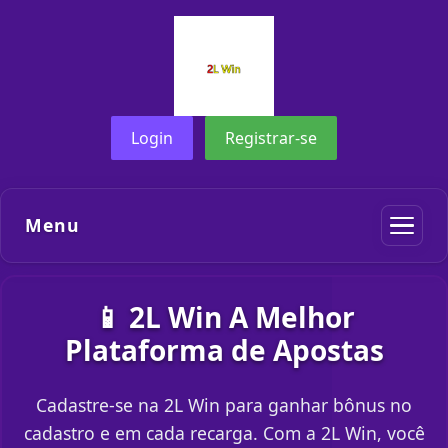
Login
Registrar-se
Menu
📱 2L Win A Melhor
Plataforma de Apostas
Cadastre-se na 2L Win para ganhar bônus no
cadastro e em cada recarga. Com a 2L Win, você