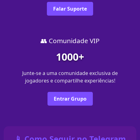
Falar Suporte
👥 Comunidade VIP
1000+
Junte-se a uma comunidade exclusiva de
jogadores e compartilhe experiências!
Entrar Grupo
📱 Como Seguir no Telegram