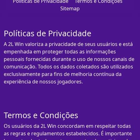
Políticas de Privacidade
Termos e Condições
Sitemap
Políticas de Privacidade
A 2L Win valoriza a privacidade de seus usuários e está
empenhada em proteger todas as informações
pessoais fornecidas durante o uso de nossos canais de
comunicação. Todos os dados coletados são utilizados
exclusivamente para fins de melhoria contínua da
experiência de nossos jogadores.
Termos e Condições
Os usuários da 2L Win concordam em respeitar todas
as regras e regulamentos estabelecidos. É importante