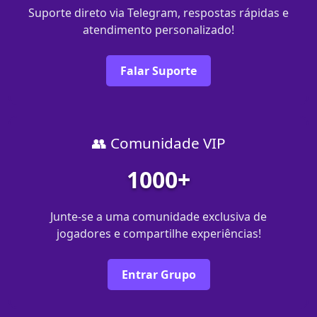
Suporte direto via Telegram, respostas rápidas e
atendimento personalizado!
Falar Suporte
👥 Comunidade VIP
1000+
Junte-se a uma comunidade exclusiva de
jogadores e compartilhe experiências!
Entrar Grupo