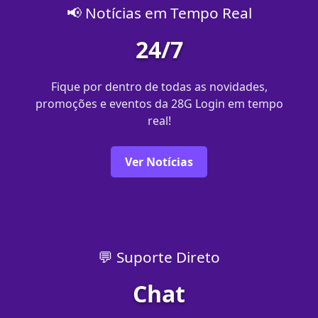
📢 Notícias em Tempo Real
24/7
Fique por dentro de todas as novidades,
promoções e eventos da 28G Login em tempo
real!
Ver Notícias
💬 Suporte Direto
Chat