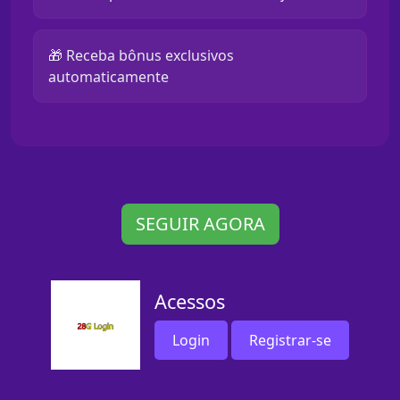
🎁 Receba bônus exclusivos
automaticamente
SEGUIR AGORA
Acessos
Login
Registrar-se