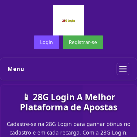
Login
Registrar-se
Menu
📱 28G Login A Melhor
Plataforma de Apostas
Cadastre-se na 28G Login para ganhar bônus no
cadastro e em cada recarga. Com a 28G Login,