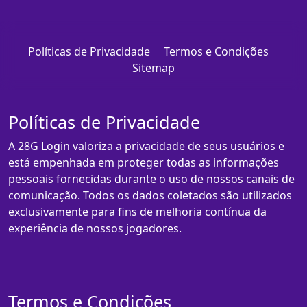
Políticas de Privacidade
Termos e Condições
Sitemap
Políticas de Privacidade
A 28G Login valoriza a privacidade de seus usuários e
está empenhada em proteger todas as informações
pessoais fornecidas durante o uso de nossos canais de
comunicação. Todos os dados coletados são utilizados
exclusivamente para fins de melhoria contínua da
experiência de nossos jogadores.
Termos e Condições