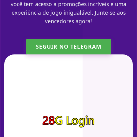
você tem acesso a promoções incríveis e uma
experiência de jogo inigualável. Junte-se aos
vencedores agora!
SEGUIR NO TELEGRAM