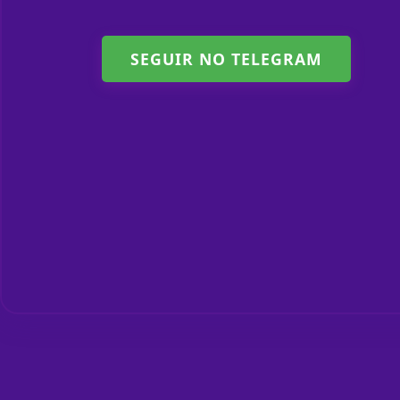
SEGUIR NO TELEGRAM