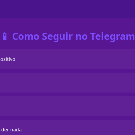
📱 Como Seguir no Telegram
ositivo
erder nada