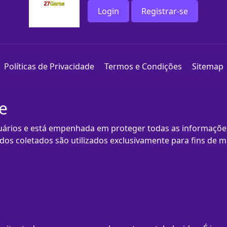
Login
Registrar-se
Políticas de Privacidade
Termos e Condições
Sitemap
de
suários e está empenhada em proteger todas as informaçõe
os coletados são utilizados exclusivamente para fins de m