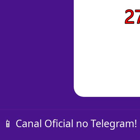
📱 Canal Oficial no Telegram!