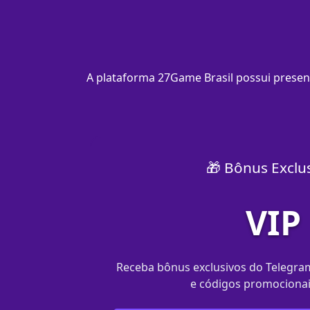
A plataforma 27Game Brasil possui prese
🎁 Bônus Exclu
VIP
Receba bônus exclusivos do Telegra
e códigos promocionai