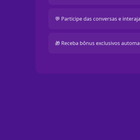
💬 Participe das conversas e interaj
🎁 Receba bônus exclusivos autom