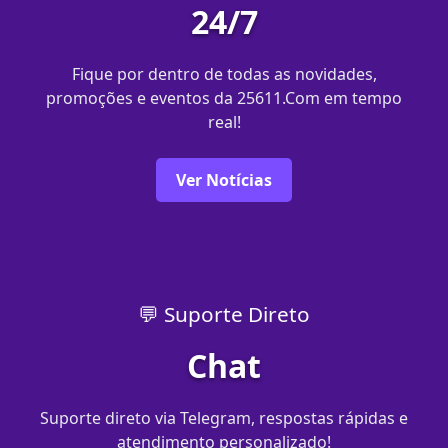
24/7
Fique por dentro de todas as novidades,
promoções e eventos da 25611.Com em tempo
real!
Ver Notícias
💬 Suporte Direto
Chat
Suporte direto via Telegram, respostas rápidas e
atendimento personalizado!