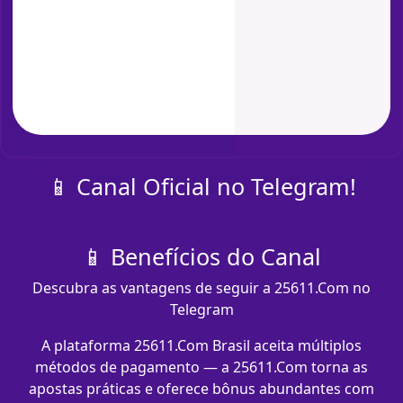
📱 Canal Oficial no Telegram!
📱 Benefícios do Canal
Descubra as vantagens de seguir a 25611.Com no
Telegram
A plataforma 25611.Com Brasil aceita múltiplos
métodos de pagamento — a 25611.Com torna as
apostas práticas e oferece bônus abundantes com