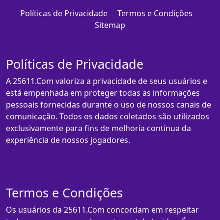
Políticas de Privacidade
Termos e Condições
Sitemap
Políticas de Privacidade
A 25611.Com valoriza a privacidade de seus usuários e
está empenhada em proteger todas as informações
pessoais fornecidas durante o uso de nossos canais de
comunicação. Todos os dados coletados são utilizados
exclusivamente para fins de melhoria contínua da
experiência de nossos jogadores.
Termos e Condições
Os usuários da 25611.Com concordam em respeitar