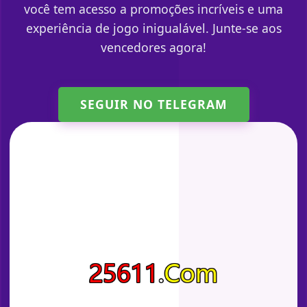
você tem acesso a promoções incríveis e uma
experiência de jogo inigualável. Junte-se aos
vencedores agora!
SEGUIR NO TELEGRAM