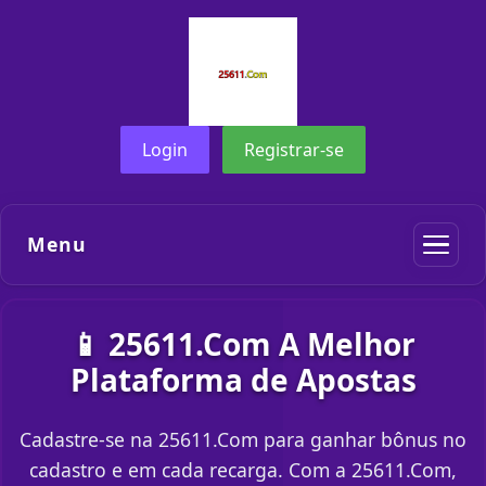
Login
Registrar-se
Menu
📱 25611.Com A Melhor
Plataforma de Apostas
Cadastre-se na 25611.Com para ganhar bônus no
cadastro e em cada recarga. Com a 25611.Com,