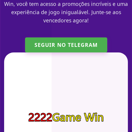
Win, você tem acesso a promoções incríveis e uma
experiência de jogo inigualável. Junte-se aos
vencedores agora!
SEGUIR NO TELEGRAM