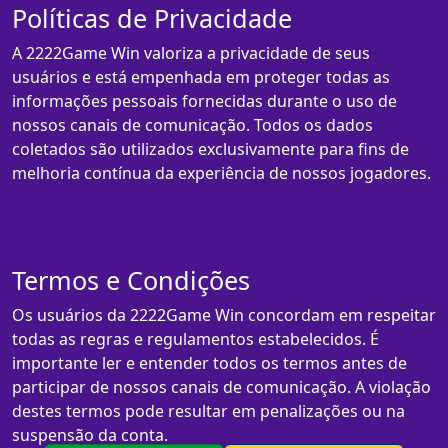
Políticas de Privacidade
A 2222Game Win valoriza a privacidade de seus
usuários e está empenhada em proteger todas as
informações pessoais fornecidas durante o uso de
nossos canais de comunicação. Todos os dados
coletados são utilizados exclusivamente para fins de
melhoria contínua da experiência de nossos jogadores.
Termos e Condições
Os usuários da 2222Game Win concordam em respeitar
todas as regras e regulamentos estabelecidos. É
importante ler e entender todos os termos antes de
participar de nossos canais de comunicação. A violação
destes termos pode resultar em penalizações ou na
suspensão da conta.