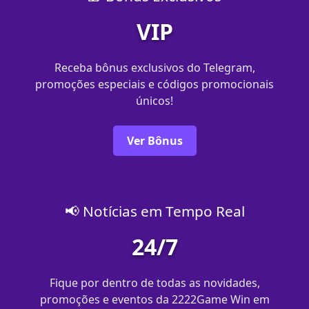
VIP
Receba bônus exclusivos do Telegram,
promoções especiais e códigos promocionais
únicos!
Ver Bônus
📢 Notícias em Tempo Real
24/7
Fique por dentro de todas as novidades,
promoções e eventos da 2222Game Win em