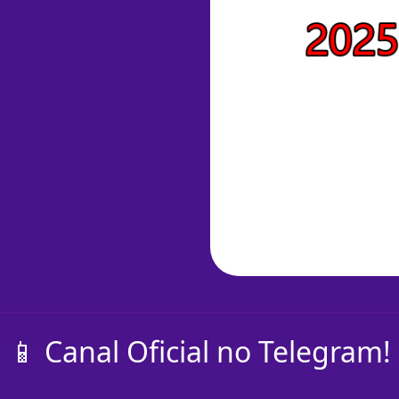
📱 Canal Oficial no Telegram!