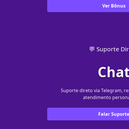
Ver Bônus
💬 Suporte Di
Cha
Suporte direto via Telegram, r
atendimento persona
Falar Suport