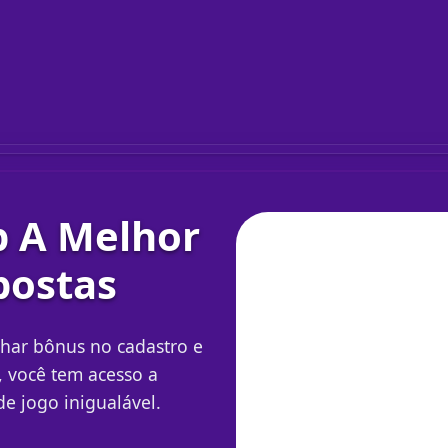
p A Melhor
postas
har bônus no cadastro e
 você tem acesso a
e jogo inigualável.