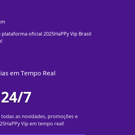
ram
plataforma oficial 2025HaPPy Vip Brasil
!
cias em Tempo Real
24/7
e todas as novidades, promoções e
25HaPPy Vip em tempo real!