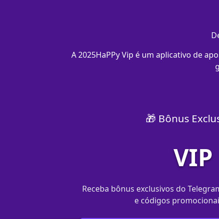
De
A 2025HaPPy Vip é um aplicativo de apo
g
🎁 Bônus Exclu
VIP
Receba bônus exclusivos do Telegra
e códigos promocionai