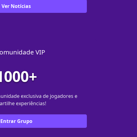
Ver Notícias
Comunidade VIP
1000+
unidade exclusiva de jogadores e
rtilhe experiências!
Entrar Grupo