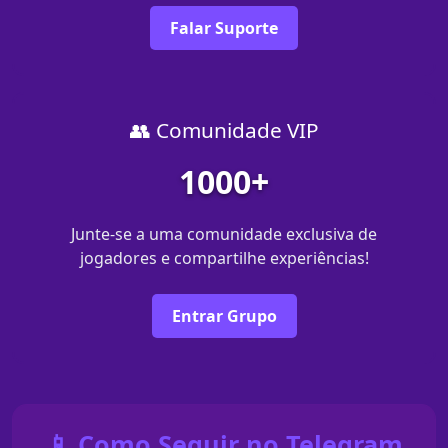
Falar Suporte
👥 Comunidade VIP
1000+
Junte-se a uma comunidade exclusiva de
jogadores e compartilhe experiências!
Entrar Grupo
📱 Como Seguir no Telegram