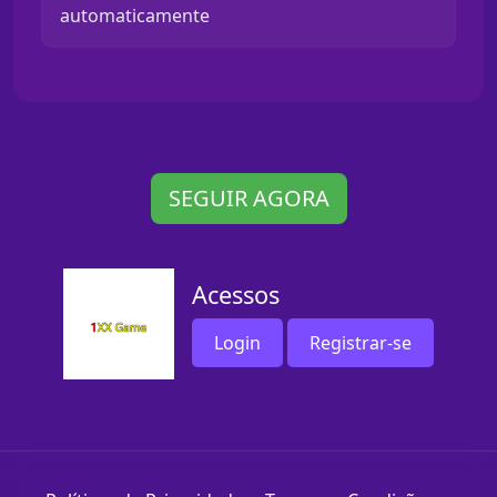
automaticamente
SEGUIR AGORA
Acessos
Login
Registrar-se