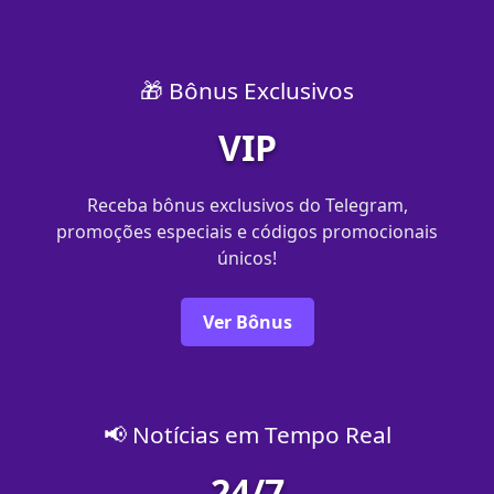
🎁 Bônus Exclusivos
VIP
Receba bônus exclusivos do Telegram,
promoções especiais e códigos promocionais
únicos!
Ver Bônus
📢 Notícias em Tempo Real
24/7