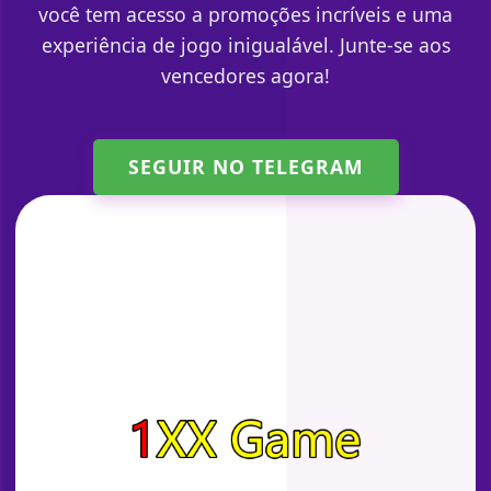
você tem acesso a promoções incríveis e uma
experiência de jogo inigualável. Junte-se aos
vencedores agora!
SEGUIR NO TELEGRAM