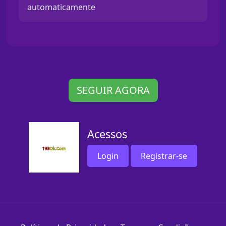
automaticamente
SEGUIR AGORA
Acessos
Login
Registrar-se