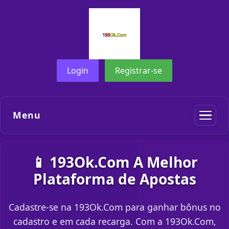
Login
Registrar-se
Menu
📱 193Ok.Com A Melhor
Plataforma de Apostas
Cadastre-se na 193Ok.Com para ganhar bônus no
cadastro e em cada recarga. Com a 193Ok.Com,