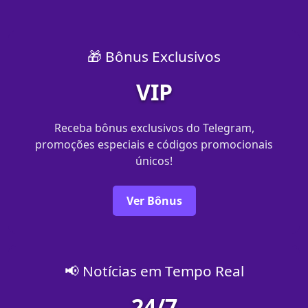
🎁 Bônus Exclusivos
VIP
Receba bônus exclusivos do Telegram,
promoções especiais e códigos promocionais
únicos!
Ver Bônus
📢 Notícias em Tempo Real
24/7