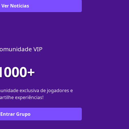
Ver Notícias
Comunidade VIP
1000+
unidade exclusiva de jogadores e
rtilhe experiências!
Entrar Grupo