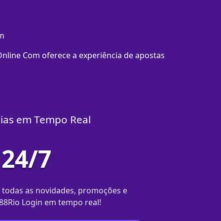
am
 Online Com oferece a experiência de apostas
cias em Tempo Real
24/7
e todas as novidades, promoções e
88Rio Login em tempo real!