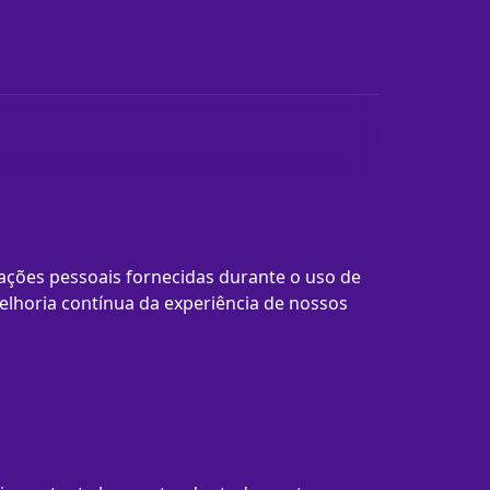
ações pessoais fornecidas durante o uso de
elhoria contínua da experiência de nossos