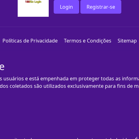
Login
Registrar-se
Políticas de Privacidade
Termos e Condições
Sitemap
de
eus usuários e está empenhada em proteger todas as inform
os coletados são utilizados exclusivamente para fins de m