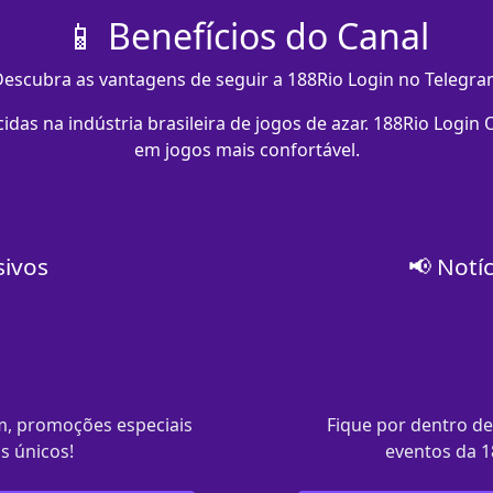
📱 Benefícios do Canal
escubra as vantagens de seguir a 188Rio Login no Telegr
as na indústria brasileira de jogos de azar. 188Rio Login
em jogos mais confortável.
sivos
📢 Notí
m, promoções especiais
Fique por dentro d
s únicos!
eventos da 1