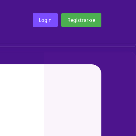
Login
Registrar-se