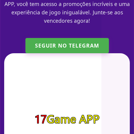
APP, você tem acesso a promoções incríveis e uma
experiência de jogo inigualável. Junte-se aos
vencedores agora!
SEGUIR NO TELEGRAM