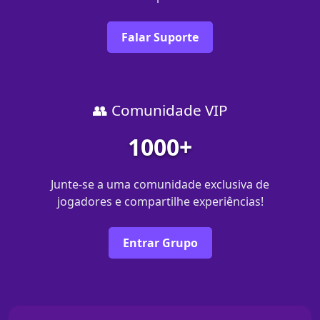
Falar Suporte
👥 Comunidade VIP
1000+
Junte-se a uma comunidade exclusiva de
jogadores e compartilhe experiências!
Entrar Grupo