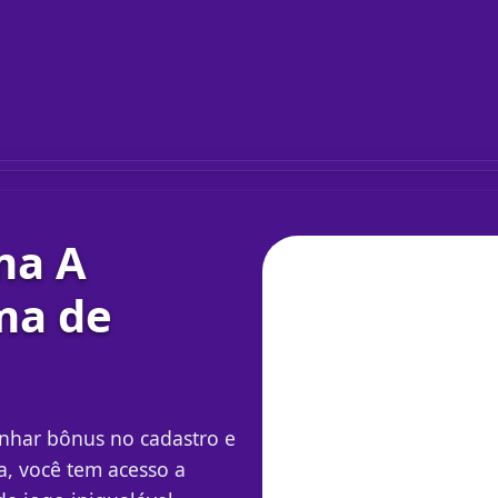
ma A
ma de
anhar bônus no cadastro e
, você tem acesso a