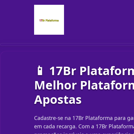
📱 17Br Platafor
Melhor Platafor
Apostas
Cadastre-se na 17Br Plataforma para g
em cada recarga. Com a 17Br Plataforma