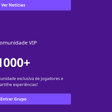
Ver Notícias
Comunidade VIP
1000+
unidade exclusiva de jogadores e
rtilhe experiências!
Entrar Grupo