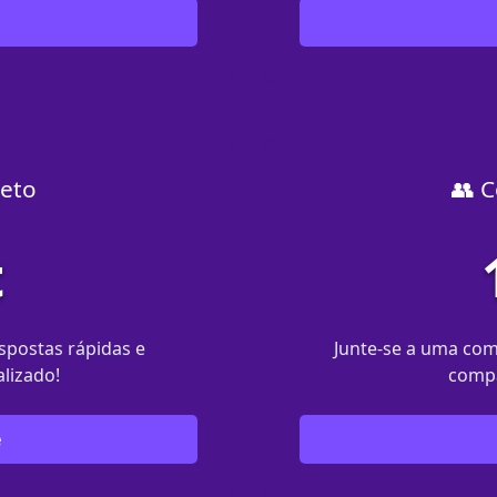
reto
👥 
t
espostas rápidas e
Junte-se a uma com
lizado!
compa
e