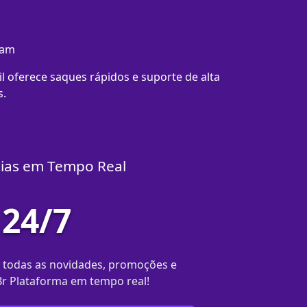
ram
 oferece saques rápidos e suporte de alta
s.
cias em Tempo Real
24/7
e todas as novidades, promoções e
Br Plataforma em tempo real!