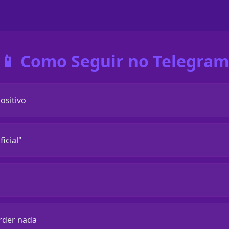
📱 Como Seguir no Telegram
ositivo
icial"
erder nada