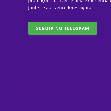
promoções incríveis e uma experiência d
Junte-se aos vencedores agora!
SEGUIR NO TELEGRAM