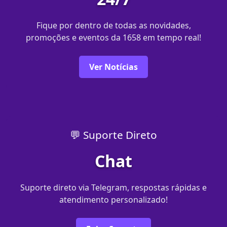
Fique por dentro de todas as novidades,
promoções e eventos da 1658 em tempo real!
Ver Notícias
💬 Suporte Direto
Chat
Suporte direto via Telegram, respostas rápidas e
atendimento personalizado!