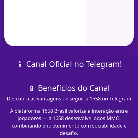
📱 Canal Oficial no Telegram!
📱 Benefícios do Canal
Descubra as vantagens de seguir a 1658 no Telegram
A plataforma 1658 Brasil valoriza a interação entre
jogadores — a 1658 desenvolve jogos MMO,
combinando entretenimento com sociabilidade e
desafio.