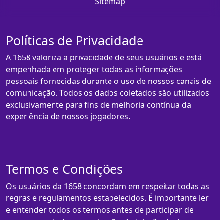
Sitemap
Políticas de Privacidade
A 1658 valoriza a privacidade de seus usuários e está
empenhada em proteger todas as informações
pessoais fornecidas durante o uso de nossos canais de
comunicação. Todos os dados coletados são utilizados
exclusivamente para fins de melhoria contínua da
experiência de nossos jogadores.
Termos e Condições
Os usuários da 1658 concordam em respeitar todas as
regras e regulamentos estabelecidos. É importante ler
e entender todos os termos antes de participar de