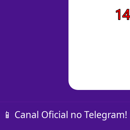
📱 Canal Oficial no Telegram!