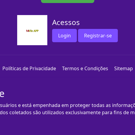
Acessos
Login
Registrar-se
Políticas de Privacidade
Termos e Condições
Sitemap
de
 usuários e está empenhada em proteger todas as informaç
os coletados são utilizados exclusivamente para fins de m