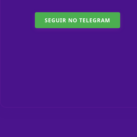
SEGUIR NO TELEGRAM