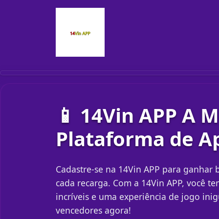
📱 14Vin APP A 
Plataforma de A
Cadastre-se na 14Vin APP para ganhar 
cada recarga. Com a 14Vin APP, você t
incríveis e uma experiência de jogo inig
vencedores agora!