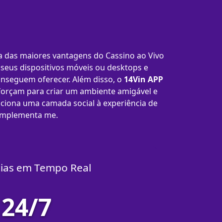
ma das maiores vantagens do Cassino ao Vivo
 seus dispositivos móveis ou desktops e
conseguem oferecer. Além disso, o
14Vin APP
forçam para criar um ambiente amigável e
diciona uma camada social à experiência de
mplementa me.
cias em Tempo Real
24/7