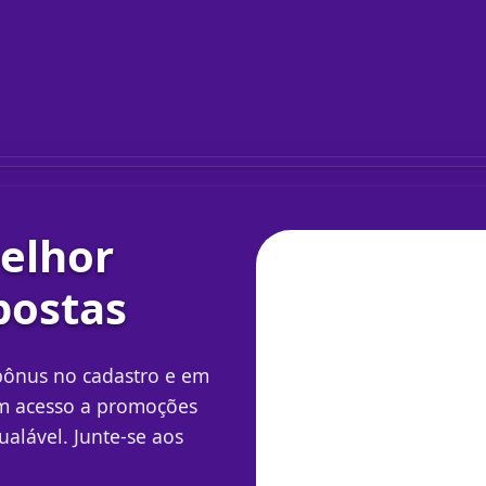
Melhor
postas
bônus no cadastro e em
em acesso a promoções
ualável. Junte-se aos