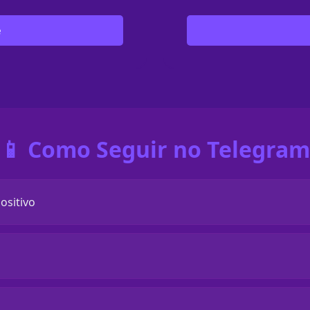
e
📱 Como Seguir no Telegram
ositivo