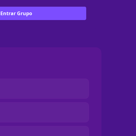
Entrar Grupo