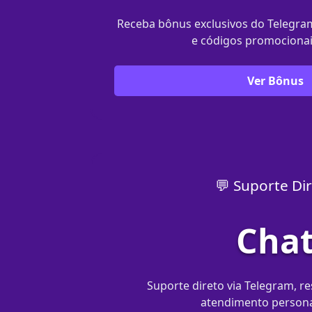
Receba bônus exclusivos do Telegra
e códigos promocionai
Ver Bônus
💬 Suporte Di
Cha
Suporte direto via Telegram, r
atendimento persona