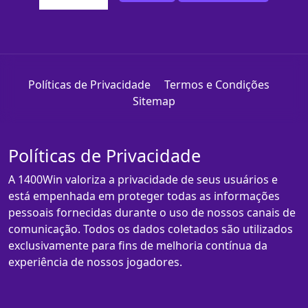
Políticas de Privacidade
Termos e Condições
Sitemap
Políticas de Privacidade
A 1400Win valoriza a privacidade de seus usuários e
está empenhada em proteger todas as informações
pessoais fornecidas durante o uso de nossos canais de
comunicação. Todos os dados coletados são utilizados
exclusivamente para fins de melhoria contínua da
experiência de nossos jogadores.