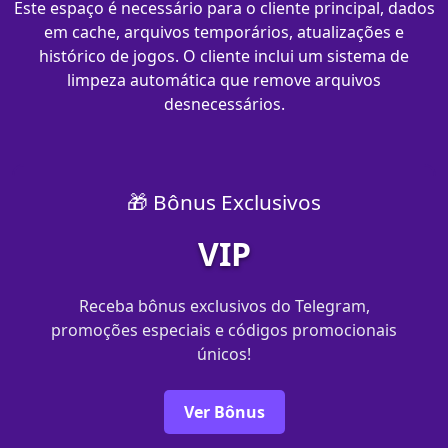
Este espaço é necessário para o cliente principal, dados
em cache, arquivos temporários, atualizações e
histórico de jogos. O cliente inclui um sistema de
limpeza automática que remove arquivos
desnecessários.
🎁 Bônus Exclusivos
VIP
Receba bônus exclusivos do Telegram,
promoções especiais e códigos promocionais
únicos!
Ver Bônus