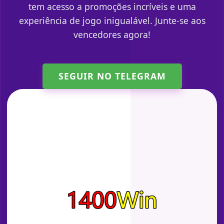
tem acesso a promoções incríveis e uma
experiência de jogo inigualável. Junte-se aos
vencedores agora!
SEGUIR NO TELEGRAM