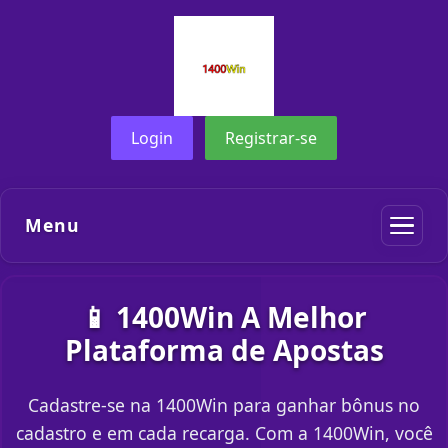
Login
Registrar-se
Menu
📱 1400Win A Melhor
Plataforma de Apostas
Cadastre-se na 1400Win para ganhar bônus no
cadastro e em cada recarga. Com a 1400Win, você