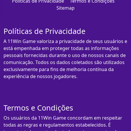
Políticas de Privacidade
Termos e Condições
Sitemap
Políticas de Privacidade
A 11Win Game valoriza a privacidade de seus usuários e
está empenhada em proteger todas as informações
pessoais fornecidas durante o uso de nossos canais de
comunicação. Todos os dados coletados são utilizados
exclusivamente para fins de melhoria contínua da
experiência de nossos jogadores.
Termos e Condições
Os usuários da 11Win Game concordam em respeitar
todas as regras e regulamentos estabelecidos. É