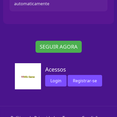
automaticamente
SEGUIR AGORA
Acessos
Login
Registrar-se