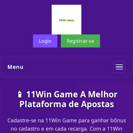
Login
Registrar-se
Menu
📱 11Win Game A Melhor
Plataforma de Apostas
Cadastre-se na 11Win Game para ganhar bônus
no cadastro e em cada recarga. Com a 11Win