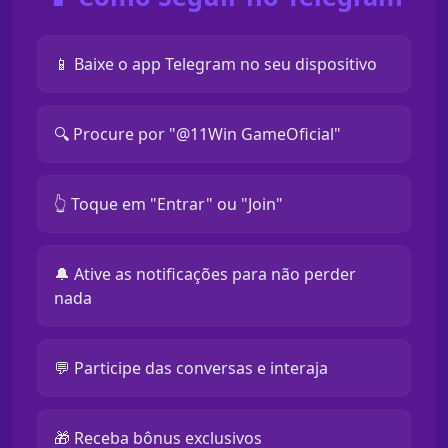
📱 Baixe o app Telegram no seu dispositivo
🔍 Procure por "@11Win GameOficial"
👆 Toque em "Entrar" ou "Join"
🔔 Ative as notificações para não perder
nada
💬 Participe das conversas e interaja
🎁 Receba bônus exclusivos