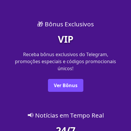
🎁 Bônus Exclusivos
VIP
Receba bônus exclusivos do Telegram,
promoções especiais e códigos promocionais
únicos!
Ver Bônus
📢 Notícias em Tempo Real
24/7