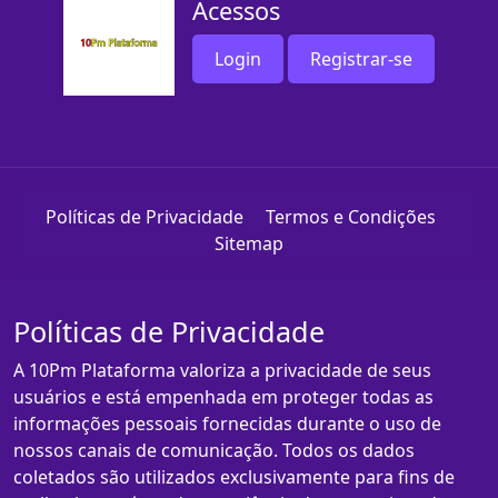
Acessos
Login
Registrar-se
Políticas de Privacidade
Termos e Condições
Sitemap
Políticas de Privacidade
A 10Pm Plataforma valoriza a privacidade de seus
usuários e está empenhada em proteger todas as
informações pessoais fornecidas durante o uso de
nossos canais de comunicação. Todos os dados
coletados são utilizados exclusivamente para fins de