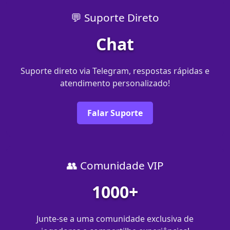
💬 Suporte Direto
Chat
Suporte direto via Telegram, respostas rápidas e
atendimento personalizado!
Falar Suporte
👥 Comunidade VIP
1000+
Junte-se a uma comunidade exclusiva de