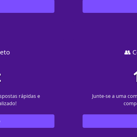
reto
👥 
t
espostas rápidas e
Junte-se a uma com
lizado!
compa
e