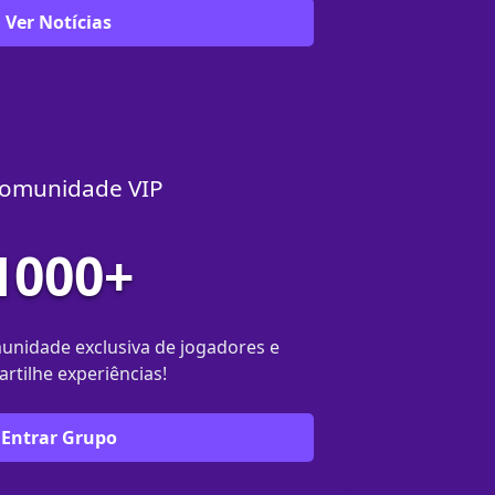
Ver Notícias
Comunidade VIP
1000+
unidade exclusiva de jogadores e
rtilhe experiências!
Entrar Grupo