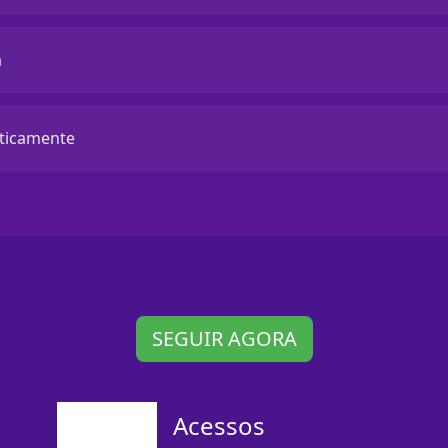
a
aticamente
SEGUIR AGORA
Acessos