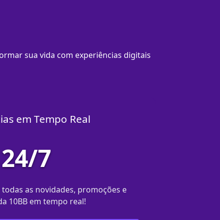
rmar sua vida com experiências digitais
cias em Tempo Real
24/7
e todas as novidades, promoções e
da 10BB em tempo real!