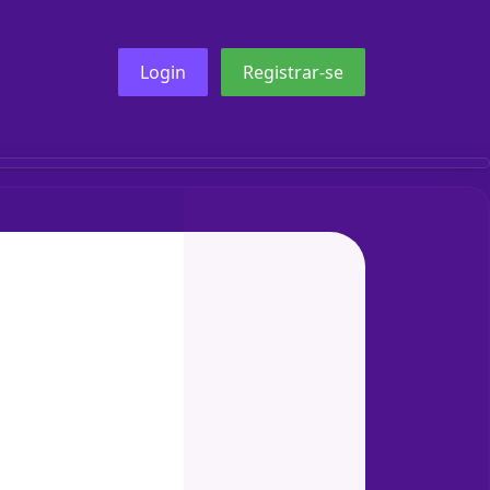
Login
Registrar-se