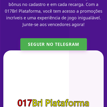
bônus no cadastro e em cada recarga. Com a
017Brl Plataforma, você tem acesso a promoções
incríveis e uma experiência de jogo inigualável.
Junte-se aos vencedores agora!
SEGUIR NO TELEGRAM