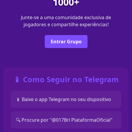
1000+
Junte-se a uma comunidade exclusiva de
jogadores e compartilhe experiências!
Entrar Grupo
📱 Como Seguir no Telegram
📱 Baixe o app Telegram no seu dispositivo
🔍 Procure por "@017Brl PlataformaOficial"