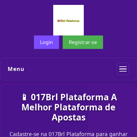
Login
Registrar-se
Menu
📱 017Brl Plataforma A
Melhor Plataforma de
Apostas
Cadastre-se na 017Brl Plataforma para ganhar