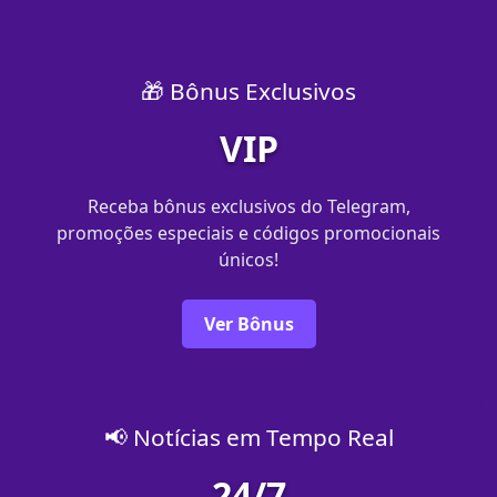
🎁 Bônus Exclusivos
VIP
Receba bônus exclusivos do Telegram,
promoções especiais e códigos promocionais
únicos!
Ver Bônus
📢 Notícias em Tempo Real
24/7