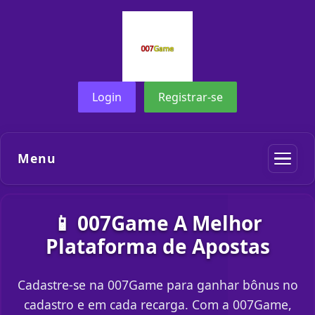
Login
Registrar-se
Menu
📱 007Game A Melhor
Plataforma de Apostas
Cadastre-se na 007Game para ganhar bônus no
cadastro e em cada recarga. Com a 007Game,